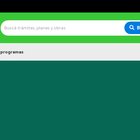
B
 programas