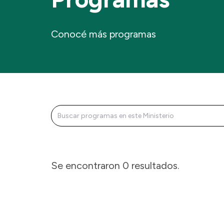
Conocé más programas
Se
encontraron
0
resultado
s
.